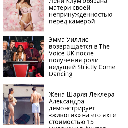
Лени Клум обязана
матери своей
непринужденностью
перед камерой
Эмма Уиллис
возвращается в The
Voice UK после
получения роли
ведущей Strictly Come
Dancing
Жена Шарля Леклера
Александра
демонстрирует
«животик» на его яхте
стоимостью 15