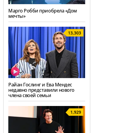
Марго Робби приобрела «Дом
мечты»
13,303
Райан Гослинг и Ева Мендес
недавно представили нового
члена своей семьи
1,929