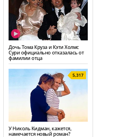
Дочь Тома Круза и Кэти Холмс
Сури официально отказалась от
фамилии отца
5,317
У Николь Кидман, кажется,
намечается новый роман?