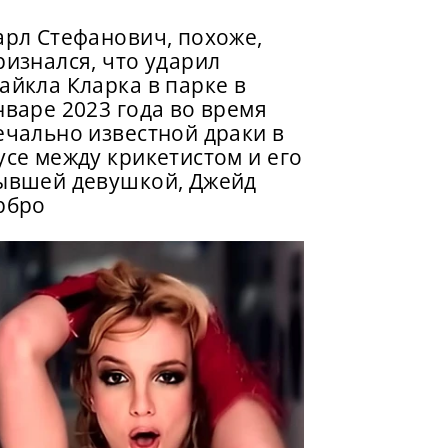
арл Стефанович, похоже,
ризнался, что ударил
айкла Кларка в парке в
нваре 2023 года во время
ечально известной драки в
усе между крикетистом и его
ывшей девушкой, Джейд
рбро