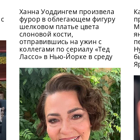
Ханна Уоддингем произвела
К
 с
фурор в облегающем фигуру
п
шелковом платье цвета
М
слоновой кости,
я
отправившись на ужин с
п
коллегами по сериалу «Тед
Н
Лассо» в Нью-Йорке в среду
б
Я