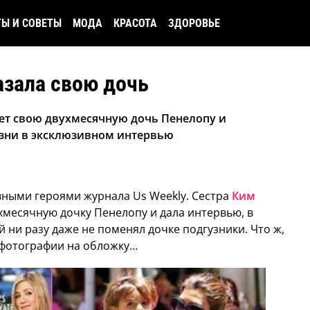
ТЫ И СОВЕТЫ
МОДА
КРАСОТА
ЗДОРОВЬЕ
азала свою дочь
ет свою двухмесячную дочь Пенелопу и
изни в эксклюзивном интервью
вными героями журнала Us Weekly. Сестра
Ким
хмесячную дочку Пенелопу и дала интервью, в
й ни разу даже не поменял дочке подгузники. Что ж,
я фотографии на обложку…