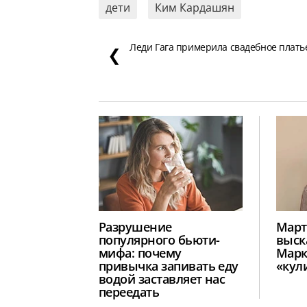
дети
Ким Кардашян
Леди Гага примерила свадебное плать
❮
Разрушение
Март
популярного бьюти-
выск
мифа: почему
Марк
привычка запивать еду
«кул
водой заставляет нас
переедать