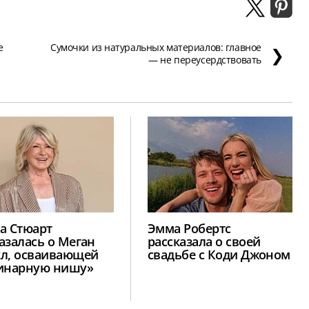
е
Сумочки из натуральных материалов: главное
❯
— не переусердствовать
а Стюарт
Эмма Робертс
азалась о Меган
рассказала о своей
л, осваивающей
свадьбе с Коди Джоном
инарную нишу»