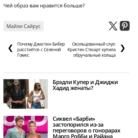
Чей образ вам нравится больше?
Майли Сайрус
Почему Джастин Бибер
Окольцованный слух:
❮
❯
расстаётся с Селеной
Кристен Стюарт купила
Гомес
обручальные кольца
Брэдли Купер и Джиджи
Хадид женаты?
Сиквел «Барби»
застопорился из-за
переговоров о гонорарах
Марго Робби и Райана