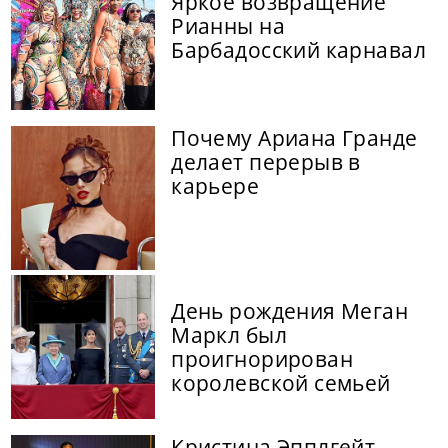
Яркое возвращение
Рианны на
Барбадосский карнавал
Почему Ариана Гранде
делает перерыв в
карьере
День рождения Меган
Маркл был
проигнорирован
королевской семьей
Кристина Эпплгейт