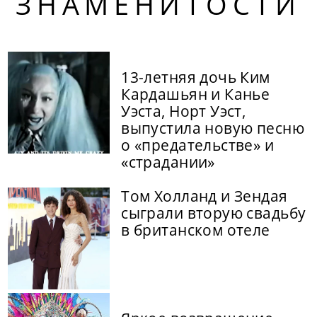
ЗНАМЕНИТОСТИ
13-летняя дочь Ким
Кардашьян и Канье
Уэста, Норт Уэст,
выпустила новую песню
о «предательстве» и
«страдании»
Том Холланд и Зендая
сыграли вторую свадьбу
в британском отеле