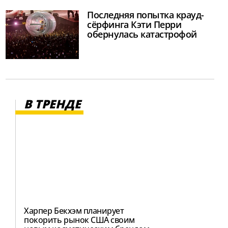
Последняя попытка крауд-
сёрфинга Кэти Перри
обернулась катастрофой
В ТРЕНДЕ
Харпер Бекхэм планирует
покорить рынок США своим