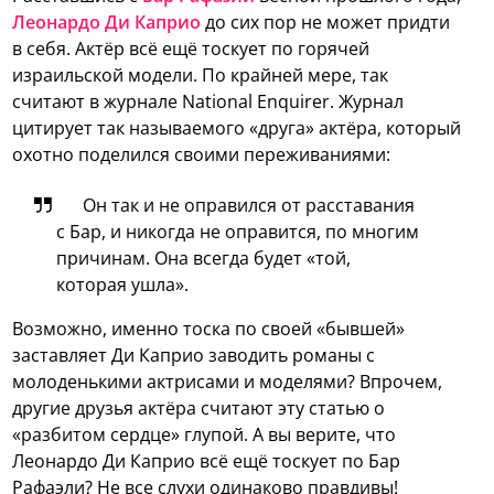
Леонардо Ди Каприо
до сих пор не может придти
в себя. Актёр всё ещё тоскует по горячей
израильской модели.
По крайней мере, так
считают в журнале National Enquirer. Журнал
цитирует так называемого «друга» актёра, который
охотно поделился своими переживаниями:
Он так и не оправился от расставания
с Бар, и никогда не оправится, по многим
причинам. Она всегда будет «той,
которая ушла».
Возможно, именно тоска по своей «бывшей»
заставляет Ди Каприо заводить романы с
молоденькими актрисами и моделями? Впрочем,
другие друзья актёра считают эту статью о
«разбитом сердце» глупой. А вы верите, что
Леонардо Ди Каприо всё ещё тоскует по Бар
Рафаэли? Не все слухи одинаково правдивы!