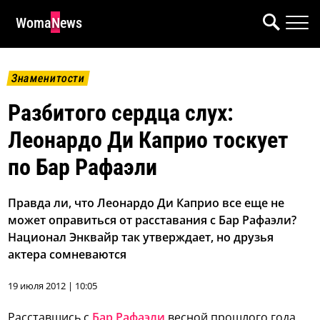
WomaNews
Знаменитости
Разбитого сердца слух:
Леонардо Ди Каприо тоскует
по Бар Рафаэли
Правда ли, что Леонардо Ди Каприо все еще не
может оправиться от расставания с Бар Рафаэли?
Национал Энквайр так утверждает, но друзья
актера сомневаются
19 июля 2012 | 10:05
Расставшись с
Бар Рафаэли
весной прошлого года,