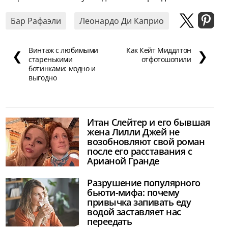
Бар Рафаэли
Леонардо Ди Каприо
Винтаж с любимыми
Как Кейт Миддлтон
❮
❯
старенькими
отфотошопили
ботинками: модно и
выгодно
Итан Слейтер и его бывшая
жена Лилли Джей не
возобновляют свой роман
после его расставания с
Арианой Гранде
Разрушение популярного
бьюти-мифа: почему
привычка запивать еду
водой заставляет нас
переедать