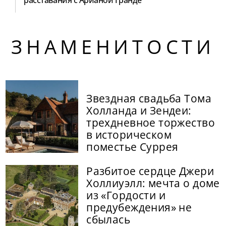
расставания с Арианой Гранде
ЗНАМЕНИТОСТИ
Звездная свадьба Тома
Холланда и Зендеи:
трехдневное торжество
в историческом
поместье Суррея
Разбитое сердце Джери
Холлиуэлл: мечта о доме
из «Гордости и
предубеждения» не
сбылась