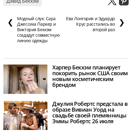
Дэвид Бекхэм
Модный слух: Сара
Ева Лонгория и Эдуардо
❮
❯
Джессика Паркер и
Крус расстались во
Виктория Бекхэм
второй раз
создадут совместную
линию одежды
Харпер Бекхэм планирует
покорить рынок США своим
новым косметическим
брендом
Джулия Робертс предстала в
образе Вивиан Уорд на
свадьбе своей племянницы
Эммы Робертс 26 июля