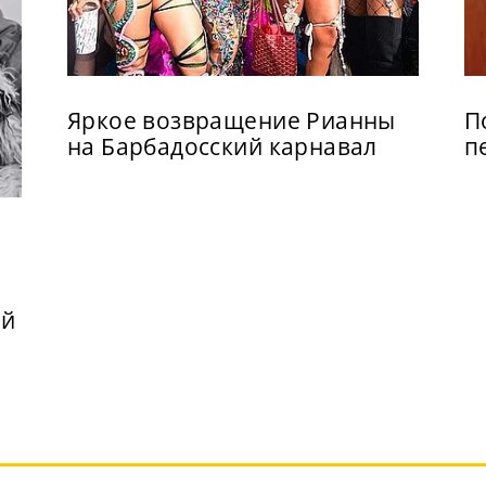
Яркое возвращение Рианны
П
на Барбадосский карнавал
п
ой