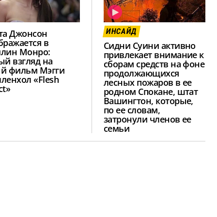
ИНСАЙД
та Джонсон
бражается в
Сидни Суини активно
лин Монро:
привлекает внимание к
ый взгляд на
сборам средств на фоне
й фильм Мэгги
продолжающихся
ленхол «Flesh
лесных пожаров в ее
ct»
родном Спокане, штат
Вашингтон, которые,
по ее словам,
затронули членов ее
семьи