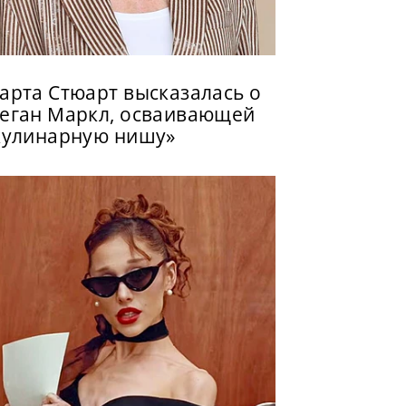
арта Стюарт высказалась о
еган Маркл, осваивающей
кулинарную нишу»