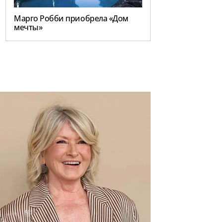
Марго Робби приобрела «Дом
мечты»