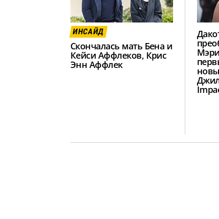
ИНСАЙД
Дако
прео
Скончалась мать Бена и
Мэри
Кейси Аффлеков, Крис
перв
Энн Аффлек
новы
Джил
Impa