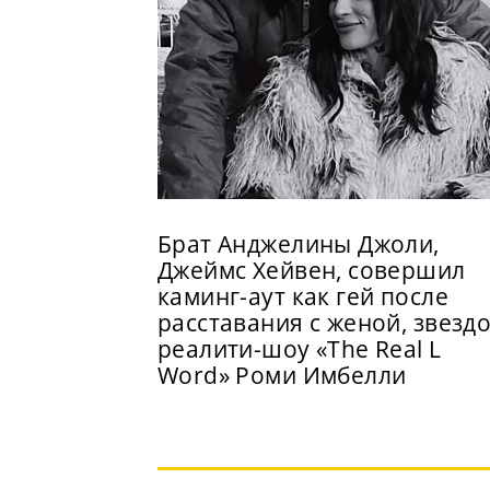
Брат Анджелины Джоли,
Джеймс Хейвен, совершил
каминг-аут как гей после
расставания с женой, звезд
реалити-шоу «The Real L
Word» Роми Имбелли