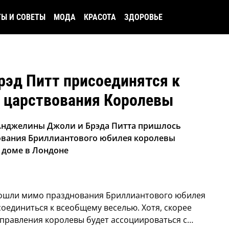
ТЫ И СОВЕТЫ
МОДА
КРАСОТА
ЗДОРОВЬЕ
рэд Питт присоединятся к
 царствования Королевы
 Анджелины Джоли и Брэда Питта пришлось
нования Бриллиантового юбилея королевы
м доме в Лондоне
ошли мимо празднования Бриллиантового юбилея
соединиться к всеобщему веселью. Хотя, скорее
я правления королевы будет ассоциироваться с…