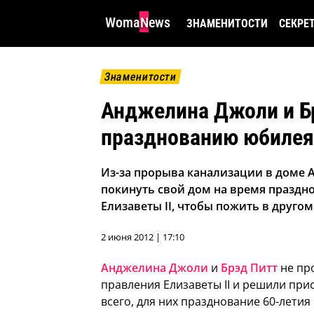
WomaNews
ЗНАМЕНИТОСТИ
СЕКРЕ
Знаменитости
Анджелина Джоли и Б
празднованию юбилея
Из-за прорыва канализации в доме
покинуть свой дом на время празд
Елизаветы II, чтобы пожить в друго
2 июня 2012 | 17:10
Анджелина Джоли
и
Брэд Питт
не пр
правления Елизаветы II и решили при
всего, для них празднование 60-лети