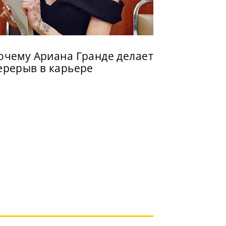
очему Ариана Гранде делает
ерерыв в карьере