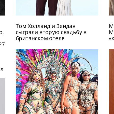
Том Холланд и Зендая
М
о,
сыграли вторую свадьбу в
М
британском отеле
«
27
ix