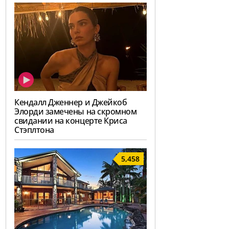
Кендалл Дженнер и Джейкоб
Элорди замечены на скромном
свидании на концерте Криса
Стэплтона
5,458