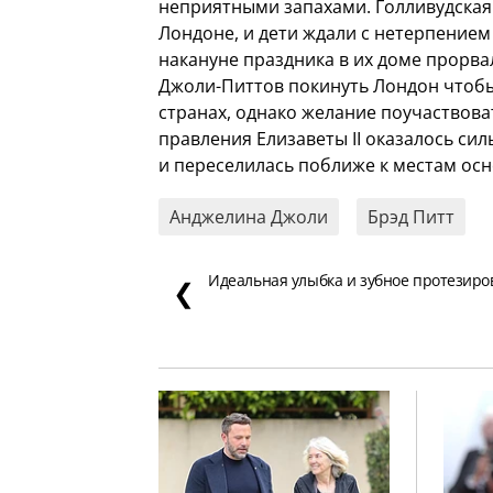
неприятными запахами.
Голливудская 
Лондоне, и дети ждали с нетерпение
накануне праздника в их доме прорва
Джоли-Питтов покинуть Лондон чтобы 
странах, однако желание поучаствов
правления Елизаветы II оказалось си
и переселилась поближе к местам осн
Анджелина Джоли
Брэд Питт
Идеальная улыбка и зубное протезиро
❮