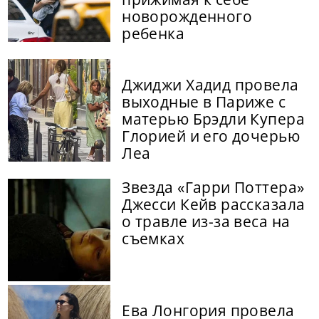
новорожденного
ребенка
Джиджи Хадид провела
выходные в Париже с
матерью Брэдли Купера
Глорией и его дочерью
Леа
Звезда «Гарри Поттера»
Джесси Кейв рассказала
о травле из-за веса на
съемках
Ева Лонгория провела