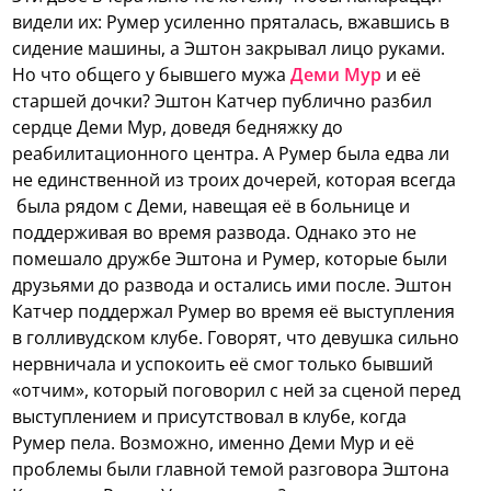
видели их: Румер усиленно пряталась, вжавшись в
сидение машины, а Эштон закрывал лицо руками.
Но что общего у бывшего мужа
Деми Мур
и её
старшей дочки?
Эштон Катчер публично разбил
сердце Деми Мур, доведя бедняжку до
реабилитационного центра. А Румер была едва ли
не единственной из троих дочерей, которая всегда
была рядом с Деми, навещая её в больнице и
поддерживая во время развода. Однако это не
помешало дружбе Эштона и Румер, которые были
друзьями до развода и остались ими после. Эштон
Катчер поддержал Румер во время её выступления
в голливудском клубе. Говорят, что девушка сильно
нервничала и успокоить её смог только бывший
«отчим», который поговорил с ней за сценой перед
выступлением и присутствовал в клубе, когда
Румер пела. Возможно, именно Деми Мур и её
проблемы были главной темой разговора Эштона