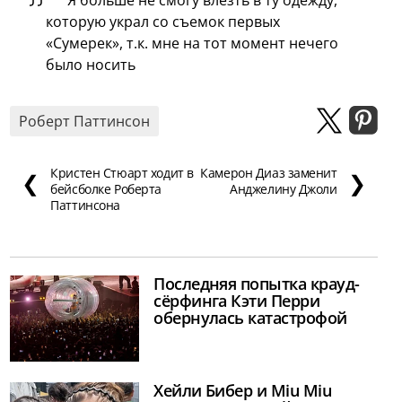
Я больше не смогу влезть в ту одежду,
которую украл со съемок первых
«Сумерек», т.к. мне на тот момент нечего
было носить
Роберт Паттинсон
Кристен Стюарт ходит в
Камерон Диаз заменит
❮
❯
бейсболке Роберта
Анджелину Джоли
Паттинсона
Последняя попытка крауд-
сёрфинга Кэти Перри
обернулась катастрофой
Хейли Бибер и Miu Miu