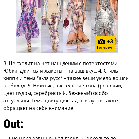
+
3
Галерея
3. Не сходит на нет наш деним с потертостями.
Юбки, джинсы и жакеты – на ваш вкус. 4. Стиль
хиппи и тема “а-ля русс” – такие вещи умело вошли
в обиход. 5. Нежные, пастельные тона (розовый,
цвет пудры, серебристый, бежевый) особо
актуальны. Тема цветущих садов и лугов также
обращает на себя внимание.
Out:
1. Вне мода завышенная талия. 2. Декольте до