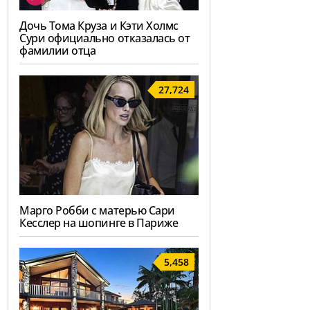
Дочь Тома Круза и Кэти Холмс
Сури официально отказалась от
фамилии отца
27,724
Марго Робби с матерью Сари
Кесслер на шопинге в Париже
5,458