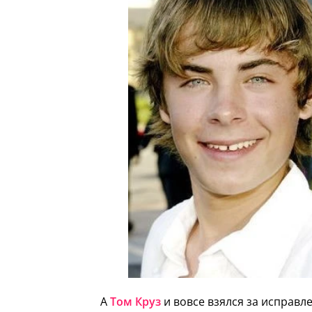
А
Том Круз
и вовсе взялся за исправле