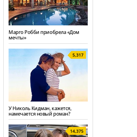
Марго Робби приобрела «Дом
мечты»
5,317
У Николь Кидман, кажется,
намечается новый роман?
14,375