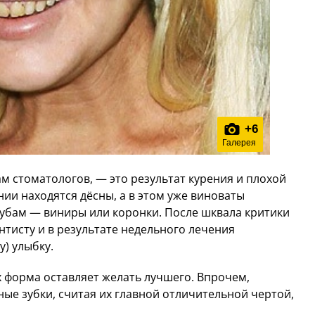
+
6
Галерея
м стоматологов, — это результат курения и плохой
нии находятся дёсны, а в этом уже виноваты
зубам — виниры или коронки. После шквала критики
нтисту и в результате недельного лечения
у) улыбку.
их форма оставляет желать лучшего. Впрочем,
ые зубки, считая их главной отличительной чертой,