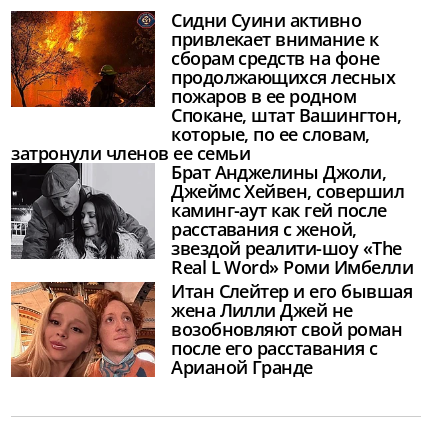
Сидни Суини активно
привлекает внимание к
сборам средств на фоне
продолжающихся лесных
пожаров в ее родном
Спокане, штат Вашингтон,
которые, по ее словам,
затронули членов ее семьи
Брат Анджелины Джоли,
Джеймс Хейвен, совершил
каминг-аут как гей после
расставания с женой,
звездой реалити-шоу «The
Real L Word» Роми Имбелли
Итан Слейтер и его бывшая
жена Лилли Джей не
возобновляют свой роман
после его расставания с
Арианой Гранде