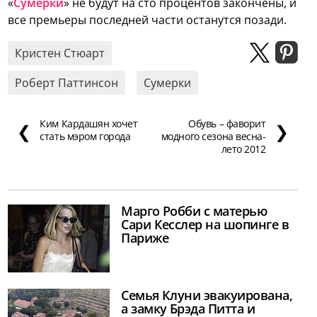
«
Сумерки
» не будут на сто процентов закончены, и
все премьеры последней части останутся позади.
Кристен Стюарт
Роберт Паттинсон
Сумерки
Ким Кардашян хочет
Обувь – фаворит
❮
❯
стать мэром города
модного сезона весна-
лето 2012
Марго Робби с матерью
Сари Кесслер на шопинге в
Париже
Семья Клуни эвакуирована,
а замку Брэда Питта и