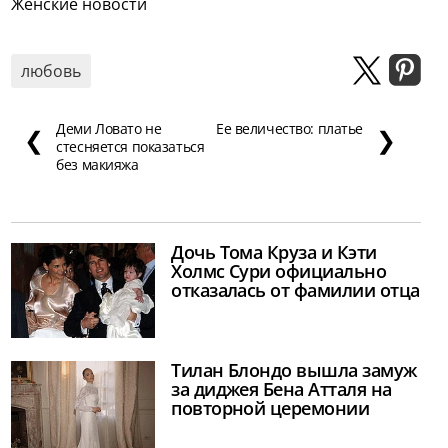
Женские новости
любовь
Деми Ловато не
Ее величество: платье
❮
❯
стесняется показаться
без макияжа
Дочь Тома Круза и Кэти
Холмс Сури официально
отказалась от фамилии отца
Тилан Блондо вышла замуж
за диджея Бена Атталя на
повторной церемонии