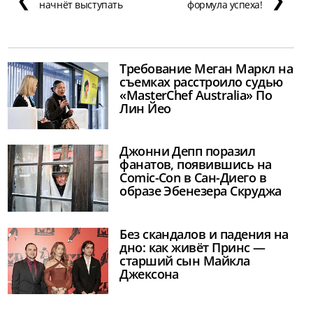
начнёт выступать
формула успеха!
Требование Меган Маркл на
съемках расстроило судью
«MasterChef Australia» По
Лин Йео
Джонни Депп поразил
фанатов, появившись на
Comic-Con в Сан-Диего в
образе Эбенезера Скруджа
Без скандалов и падения на
дно: как живёт Принс —
старший сын Майкла
Джексона