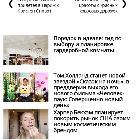
❮
❯
прилетел в Париж к
красоты с красных
Кристен Стюарт
ковровых дорожек
Порядок в идеале: гид по
выбору и планировке
гардеробной комнаты
Том Холланд станет новой
звездой «Сказок на ночь», в
преддверии выхода его
нового фильма «Человек-
паук: Совершенно новый
день»
Харпер Бекхэм планирует
покорить рынок США своим
новым косметическим
брендом