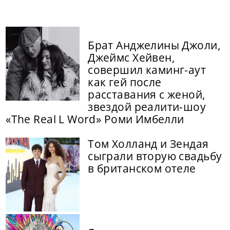
Брат Анджелины Джоли,
Джеймс Хейвен,
совершил каминг-аут
как гей после
расставания с женой,
звездой реалити-шоу
«The Real L Word» Роми Имбелли
Том Холланд и Зендая
сыграли вторую свадьбу
в британском отеле