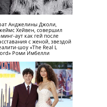
рат Анджелины Джоли,
жеймс Хейвен, совершил
аминг-аут как гей после
асставания с женой, звездой
еалити-шоу «The Real L
ord» Роми Имбелли