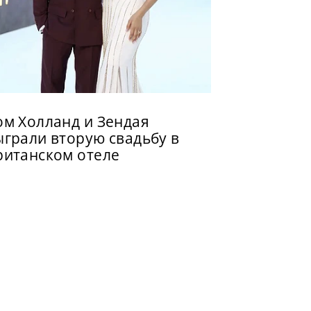
ом Холланд и Зендая
ыграли вторую свадьбу в
ританском отеле