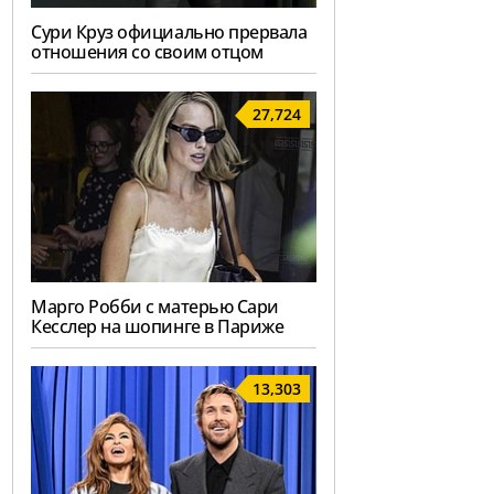
Сури Круз официально прервала
отношения со своим отцом
27,724
Марго Робби с матерью Сари
Кесслер на шопинге в Париже
13,303