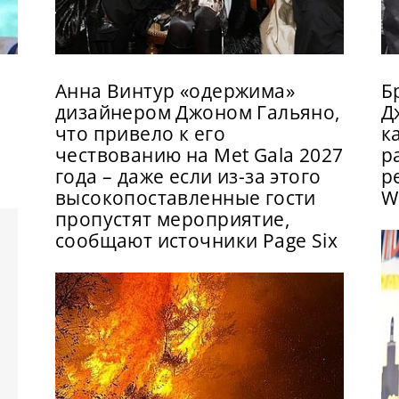
Анна Винтур «одержима»
Б
дизайнером Джоном Гальяно,
Д
что привело к его
к
чествованию на Met Gala 2027
р
года – даже если из-за этого
р
высокопоставленные гости
W
пропустят мероприятие,
сообщают источники Page Six