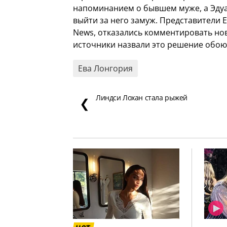
напоминанием о бывшем муже, а Эдуар
выйти за него замуж. Представители 
News, отказались комментировать нов
источники назвали это решение обо
Ева Лонгория
Линдси Лохан стала рыжей
❮