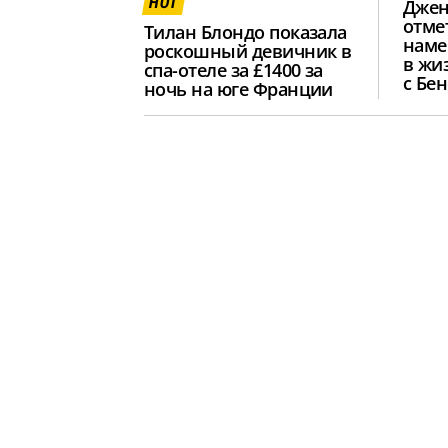
HOT
Джен
отме
Тилан Блондо показала
наме
роскошный девичник в
в жи
спа-отеле за £1400 за
с Бе
ночь на юге Франции