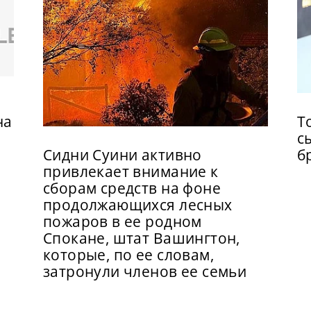
на
Т
с
Сидни Суини активно
б
привлекает внимание к
сборам средств на фоне
продолжающихся лесных
пожаров в ее родном
Спокане, штат Вашингтон,
которые, по ее словам,
затронули членов ее семьи