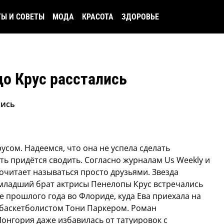
ТЫ И СОВЕТЫ
МОДА
КРАСОТА
ЗДОРОВЬЕ
до Крус расстались
лись
усом. Надеемся, что она не успела сделать
ть придётся сводить.
Согласно журналам Us Weekly и
почитает называться просто друзьями. Звезда
младший брат актрисы Пенелопы Крус встречались
е прошлого года во Флориде, куда Ева приехала на
-баскетболистом Тони Паркером. Роман
онгория даже избавилась от татуировок с