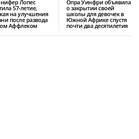
нифер Лопес
Опра Уинфри объявила
тила 57-летие,
о закрытии своей
кая на улучшения
школы для девочек в
зни после развода
Южной Африке спустя
ном Аффлеком
почти два десятилетия