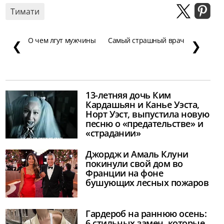
Тимати
О чем лгут мужчины
Самый страшный врач
❮
❯
13-летняя дочь Ким
Кардашьян и Канье Уэста,
Норт Уэст, выпустила новую
песню о «предательстве» и
«страдании»
Джордж и Амаль Клуни
покинули свой дом во
Франции на фоне
бушующих лесных пожаров
Гардероб на раннюю осень:
6 стильных замен, которые