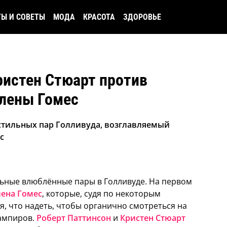
ТЫ И СОВЕТЫ
МОДА
КРАСОТА
ЗДОРОВЬЕ
ристен Стюарт против
елены Гомес
 стильных пар Голливуда, возглавляемый
с
льные влюблённые пары в Голливуде.
На первом
лена Гомес
, которые, судя по некоторым
, что надеть, чтобы органично смотреться на
вампиров.
Роберт Паттинсон
и
Кристен Стюарт