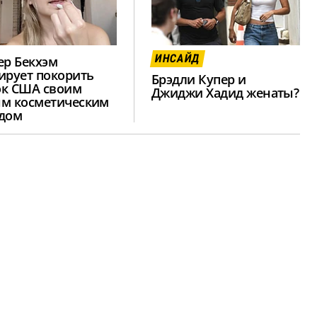
ИНСАЙД
ер Бекхэм
ирует покорить
Брэдли Купер и
к США своим
Джиджи Хадид женаты?
м косметическим
дом