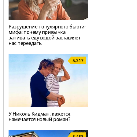
Разрушение популярного бьюти-
мифа: почему привычка
запивать еду водой заставляет
нас переедать
5,317
У Николь Кидман, кажется,
намечается новый роман?
5,458