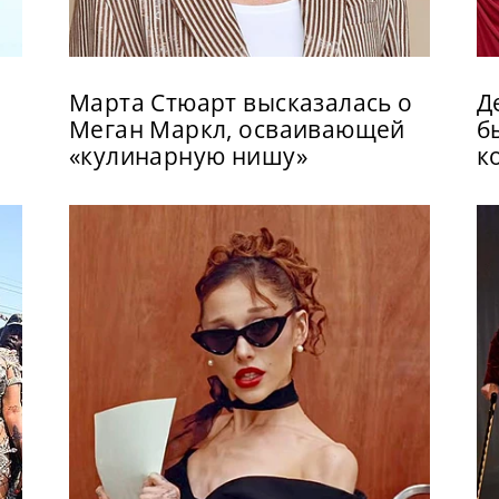
Марта Стюарт высказалась о
Д
Меган Маркл, осваивающей
б
«кулинарную нишу»
к