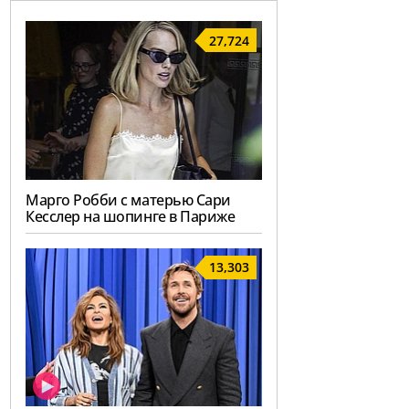
27,724
Марго Робби с матерью Сари
Кесслер на шопинге в Париже
13,303