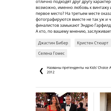
отлично подходят друг другу характе
возможно, именно любовь к винтажу и
первое место? На третьем месте оказ
фотографируются вместе не так уж и ч
финалистов замыкают Эндрю Гарфилд 
А кто, по вашему мнению, заслуживае
Джастин Бибер
Кристен Стюарт
Селена Гомес
Названы претенденты на Kids’ Choice 
❮
2012