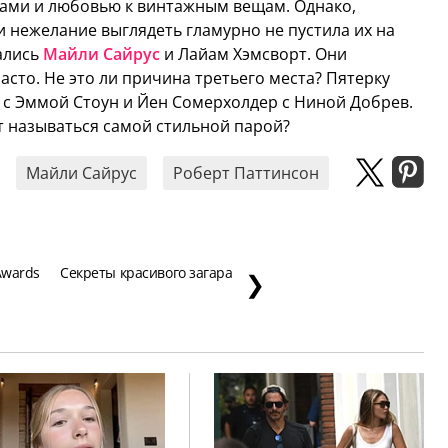
рами и любовью к винтажным вещам. Однако,
 нежелание выглядеть гламурно не пустила их на
ались
Майли Сайрус
и Лайам Хэмсворт. Они
асто. Не это ли причина третьего места? Пятерку
с Эммой Стоун и Йен Сомерхолдер с Ниной Добрев.
т называться самой стильной парой?
Майли Сайрус
Роберт Паттинсон
Awards
Секреты красивого загара
❯