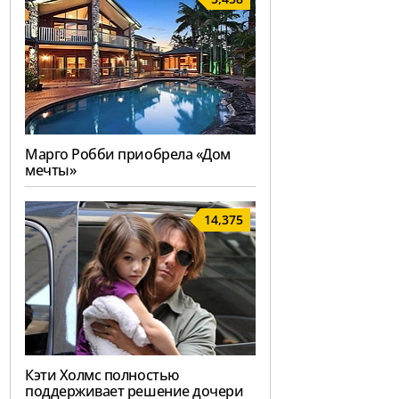
Марго Робби приобрела «Дом
мечты»
14,375
Кэти Холмс полностью
поддерживает решение дочери