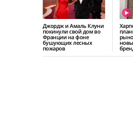
Джордж и Амаль Клуни
Харп
покинули свой дом во
план
Франции на фоне
рыно
бушующих лесных
новы
пожаров
брен