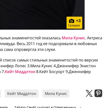
+
3
Галерея
ильных знаменитостей оказалась
Мила Кунис
. Актриса
лливуда. Весь 2011 год её подозревали в любовных
а сама опровергла эти слухи.
 список самых стильных знаменитостей по версии
еннифер Лопес 3.Мила Кунис 4.Дженнифер Энистон
 7.
Кейт Миддлтон
8.Кейт Босуорт 9.Дженнифер
Кейт Миддлтон
Мила Кунис
Земле
Тэйлор Свифт сыграет в Отверженных