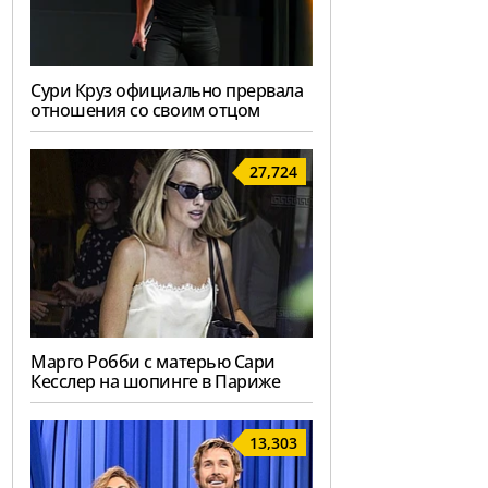
Сури Круз официально прервала
отношения со своим отцом
27,724
Марго Робби с матерью Сари
Кесслер на шопинге в Париже
13,303