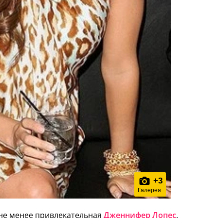
+
3
Галерея
 не менее привлекательная
Дженнифер Лопес
,