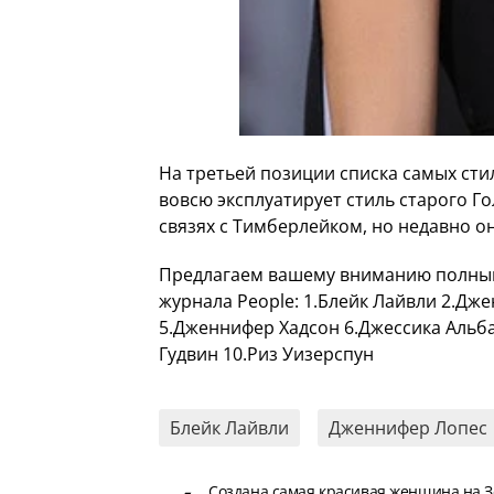
На третьей позиции списка самых ст
вовсю эксплуатирует стиль старого Го
связях с Тимберлейком, но недавно он
Предлагаем вашему вниманию полный
журнала People: 1.Блейк Лайвли 2.Дж
5.Дженнифер Хадсон 6.Джессика Альба
Гудвин 10.Риз Уизерспун
Блейк Лайвли
Дженнифер Лопес
Создана самая красивая женщина на 