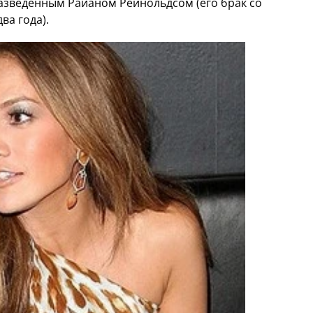
разведенным Райаном Рейнольдсом (его брак со
ва года).