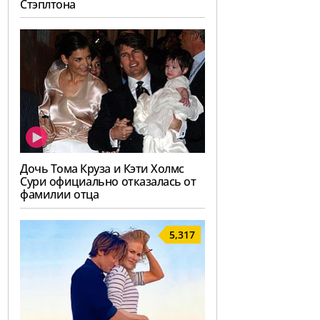
Стэплтона
Дочь Тома Круза и Кэти Холмс
Сури официально отказалась от
фамилии отца
5,317