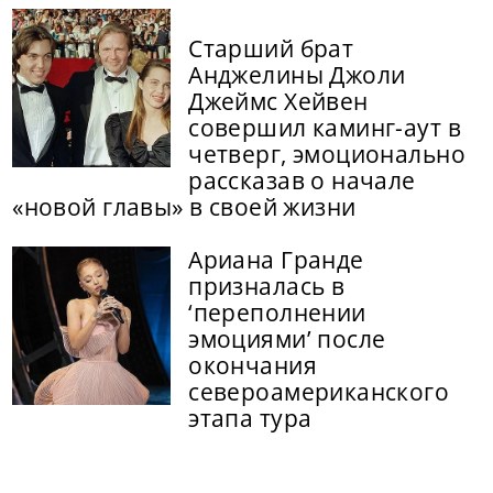
Старший брат
Анджелины Джоли
Джеймс Хейвен
совершил каминг-аут в
четверг, эмоционально
рассказав о начале
«новой главы» в своей жизни
Ариана Гранде
призналась в
‘переполнении
эмоциями’ после
окончания
североамериканского
этапа тура