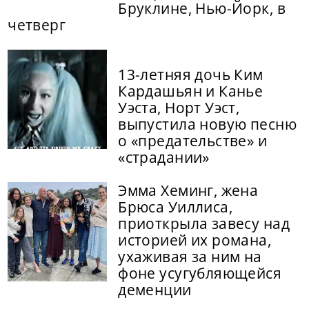
Бруклине, Нью-Йорк, в
четверг
13-летняя дочь Ким
Кардашьян и Канье
Уэста, Норт Уэст,
выпустила новую песню
о «предательстве» и
«страдании»
Эмма Хеминг, жена
Брюса Уиллиса,
приоткрыла завесу над
историей их романа,
ухаживая за ним на
фоне усугубляющейся
деменции