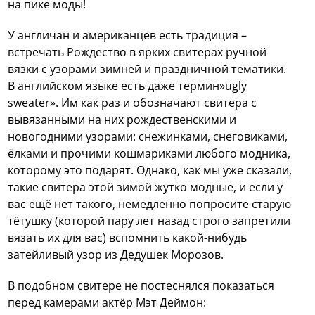
на пике моды!
У англичан и американцев есть традиция –
встречать Рождество в ярких свитерах ручной
вязки с узорами зимней и праздничной тематики.
В английском языке есть даже термин»ugly
sweater». Им как раз и обозначают свитера с
вывязанными на них рождественскими и
новогодними узорами: снежинками, снеговиками,
ёлками и прочими кошмариками любого модника,
которому это подарят. Однако, как мы уже сказали,
такие свитера этой зимой жутко модные, и если у
вас ещё нет такого, немедленно попросите старую
тётушку (которой пару лет назад строго запретили
вязать их для вас) вспомнить какой-нибудь
затейливый узор из Дедушек Морозов.
В подобном свитере не постеснялся показаться
перед камерами актёр Мэт Деймон: