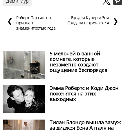
Деми Мур
Роберт Паттинсон
Брэдли Купер и Зои
❮
❯
признан
Салдана встречаются
знаменитостью года
5 мелочей в ванной
комнате, которые
незаметно создают
ощущение беспорядка
Эмма Робертс и Коди Джон
поженятся на этих
выходных
Тилан Блондо вышла замуж
за диджея Бена Атталя на