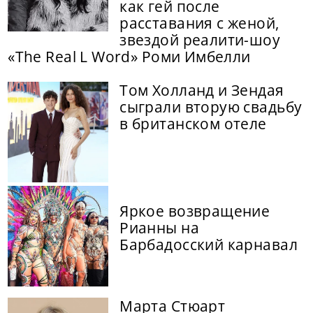
как гей после
расставания с женой,
звездой реалити-шоу
«The Real L Word» Роми Имбелли
Том Холланд и Зендая
сыграли вторую свадьбу
в британском отеле
Яркое возвращение
Рианны на
Барбадосский карнавал
Марта Стюарт