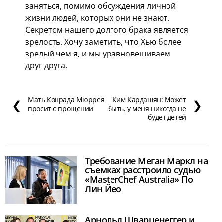
заняться, помимо обсуждения личной
жизни людей, которых они не знают.
Секретом нашего долгого брака является
зрелость. Хочу заметить, что Хью более
зрелый чем я, и мы уравновешиваем
друг друга.
Мать Конрада Мюррея
Ким Кардашян: Может
❮
❯
просит о прощении
быть, у меня никогда не
будет детей
Требование Меган Маркл на
съемках расстроило судью
«MasterChef Australia» По
Лин Йео
Арнольд Шварценеггер и