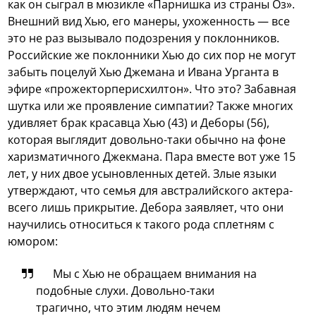
как он сыграл в мюзикле «Парнишка из страны Оз».
Внешний вид Хью, его манеры, ухоженность — все
это не раз вызывало подозрения у поклонников.
Российские же поклонники Хью до сих пор не могут
забыть поцелуй Хью Джемана и Ивана Урганта в
эфире «прожекторперисхилтон». Что это? Забавная
шутка или же проявление симпатии? Также многих
удивляет брак красавца Хью (43) и Деборы (56),
которая выглядит довольно-таки обычно на фоне
харизматичного Джекмана. Пара вместе вот уже 15
лет, у них двое усыновленных детей. Злые языки
утверждают, что семья для австралийского актера-
всего лишь прикрытие. Дебора заявляет, что они
научились относиться к такого рода сплетням с
юмором:
Мы с Хью не обращаем внимания на
подобные слухи. Довольно-таки
трагично, что этим людям нечем