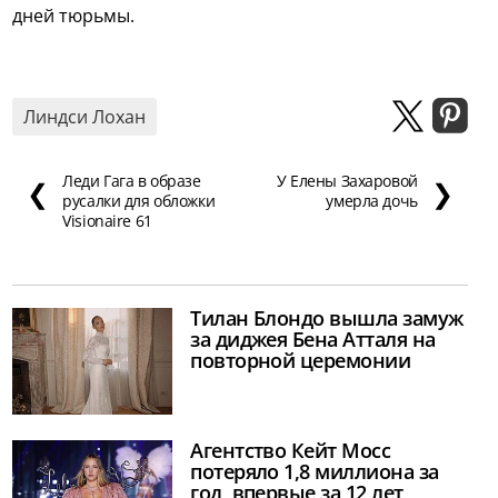
дней тюрьмы.
Линдси Лохан
Леди Гага в образе
У Елены Захаровой
❮
❯
русалки для обложки
умерла дочь
Visionaire 61
Тилан Блондо вышла замуж
за диджея Бена Атталя на
повторной церемонии
Агентство Кейт Мосс
потеряло 1,8 миллиона за
год, впервые за 12 лет