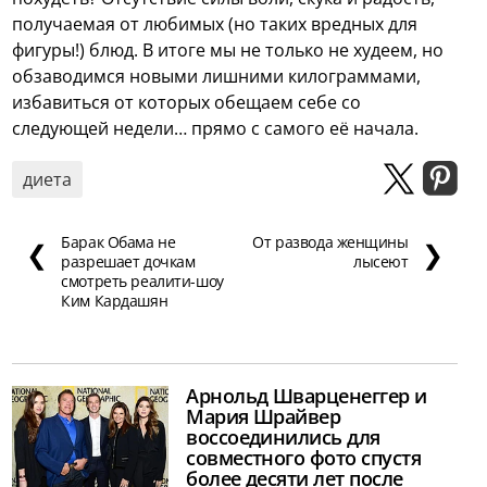
получаемая от любимых (но таких вредных для
фигуры!) блюд. В итоге мы не только не худеем, но
обзаводимся новыми лишними килограммами,
избавиться от которых обещаем себе со
следующей недели… прямо с самого её начала.
диета
Барак Обама не
От развода женщины
❮
❯
разрешает дочкам
лысеют
смотреть реалити-шоу
Ким Кардашян
Арнольд Шварценеггер и
Мария Шрайвер
воссоединились для
совместного фото спустя
более десяти лет после