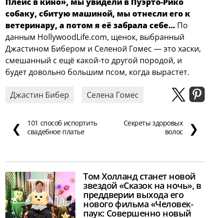
Плейс в кино», мы увидели в Пуэрто-Рико
собаку, сбитую машиной, мы отнесли его к
ветеринару, а потом я её забрала себе…
По
данным HollywoodLife.com, щенок, выбранный
Джастином Бибером и Селеной Гомес — это хаски,
смешанный с ещё какой-то другой породой, и
будет довольно большим псом, когда вырастет.
Джастин Бибер
Селена Гомес
101 способ испортить
Секреты здоровых
❮
❯
свадебное платье
волос
Том Холланд станет новой
звездой «Сказок на ночь», в
преддверии выхода его
нового фильма «Человек-
паук: Совершенно новый