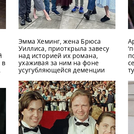
Эмма Хеминг, жена Брюса
А
Уиллиса, приоткрыла завесу
‘
й
над историей их романа,
п
 в
ухаживая за ним на фоне
с
,
усугубляющейся деменции
т