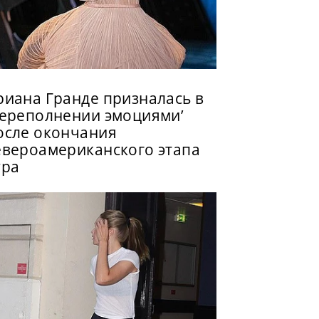
риана Гранде призналась в
переполнении эмоциями’
осле окончания
евероамериканского этапа
ура