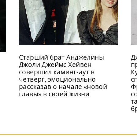
Старший брат Анджелины
Д
Джоли Джеймс Хейвен
п
совершил каминг-аут в
К
четверг, эмоционально
с
рассказав о начале «новой
Ф
главы» в своей жизни
с
т
б