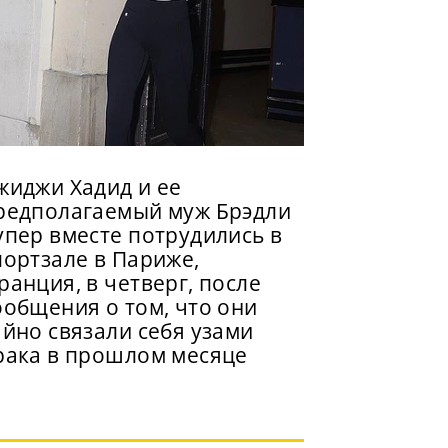
жиджи Хадид и ее
редполагаемый муж Брэдли
упер вместе потрудились в
портзале в Париже,
ранция, в четверг, после
ообщения о том, что они
айно связали себя узами
рака в прошлом месяце