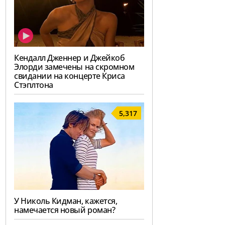
Кендалл Дженнер и Джейкоб
Элорди замечены на скромном
свидании на концерте Криса
Стэплтона
5,317
У Николь Кидман, кажется,
намечается новый роман?