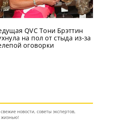
едущая QVC Тони Брэттин
ухнула на пол от стыда из-за
елепой оговорки
свежие новости, советы экспертов,
ь жизнью!