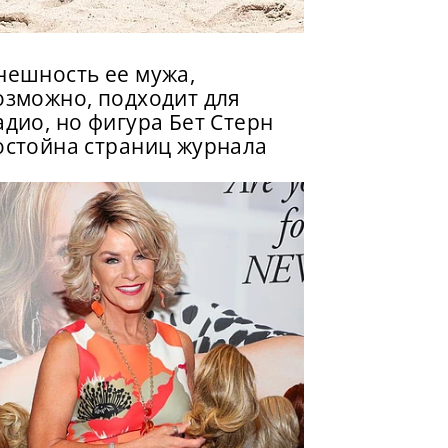
нешность ее мужа,
озможно, подходит для
адио, но фигура Бет Стерн
остойна страниц журнала