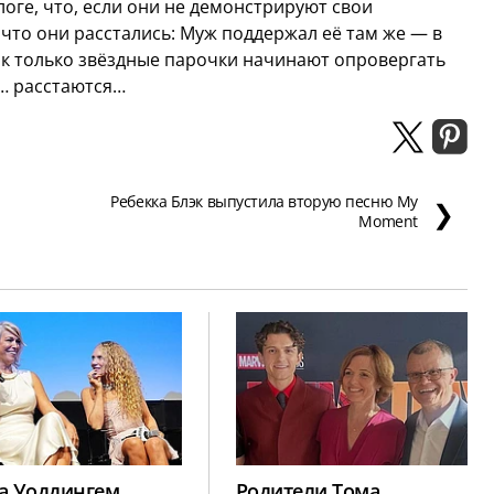
оге, что, если они не демонстрируют свои
 что они расстались:
Муж поддержал её там же — в
как только звёздные парочки начинают опровергать
о… расстаются…
Ребекка Блэк выпустила вторую песню My
❯
Moment
а Уоддингем
Родители Тома