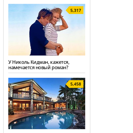
5,317
У Николь Кидман, кажется,
намечается новый роман?
5,458