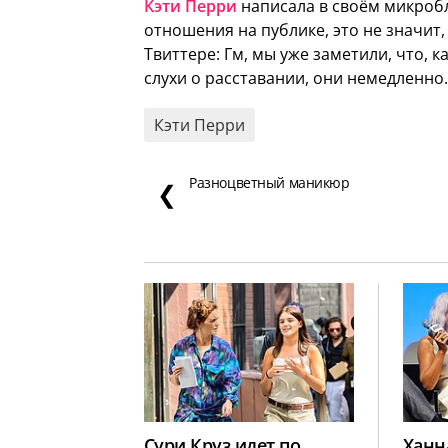
Кэти Перри
написала в своём микробл
отношения на публике, это не значит,
Твиттере:
Гм, мы уже заметили, что, 
слухи о расставании, они немедленн
Кэти Перри
Разноцветный маникюр
❮
Сури Круз идет по
Ханн