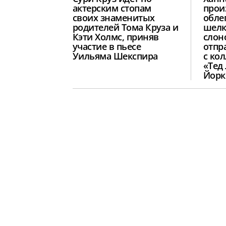
актерским стопам
прои
своих знаменитых
обле
родителей Тома Круза и
шелк
Кэти Холмс, приняв
слон
участие в пьесе
отпр
Уильяма Шекспира
с ко
«Тед
Йорк