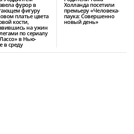
звела фурор в
Холланда посетили
гающем фигуру
премьеру «Человека-
овом платье цвета
паука: Совершенно
овой кости,
новый день»
авившись на ужин
ллегами по сериалу
 Лассо» в Нью-
е в среду