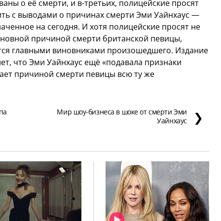
ны о её смерти, и в-третьих, полицейские просят
ить с выводами о причинах смерти Эми Уайнхаус —
наченное на сегодня. И хотя полицейские просят не
сновной причиной смерти британской певицы,
ются главными виновниками произошедшего. Издание
шет, что Эми Уайнхаус ещё «подавала признаки
вает причиной смерти певицы всю ту же
па
Мир шоу-бизнеса в шоке от смерти Эми
❯
Уайнхаус