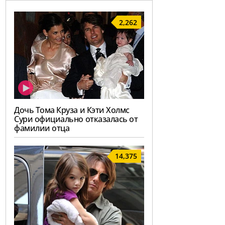
2,262
Дочь Тома Круза и Кэти Холмс
Сури официально отказалась от
фамилии отца
14,375