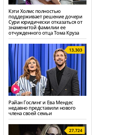
Кэти Холмс полностью
поддерживает решение дочери
Сури юридически отказаться от
знаменитой фамилии ее
отчужденного отца Тома Круза
13,303
Райан Гослинг и Ева Мендес
недавно представили нового
члена своей семьи
27,724