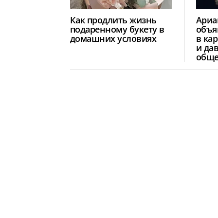
Как продлить жизнь
Ариа
подаренному букету в
объя
домашних условиях
в ка
и да
обще