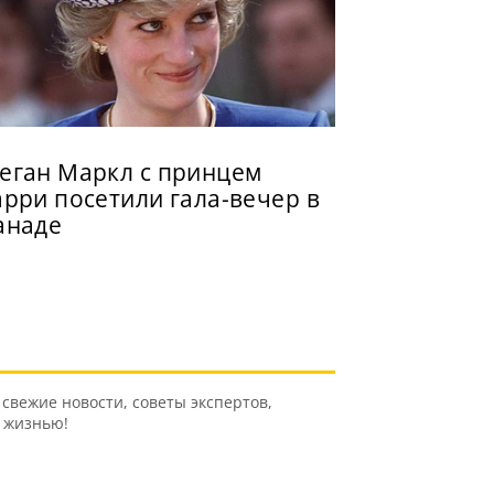
еган Маркл с принцем
арри посетили гала-вечер в
анаде
свежие новости, советы экспертов,
ь жизнью!