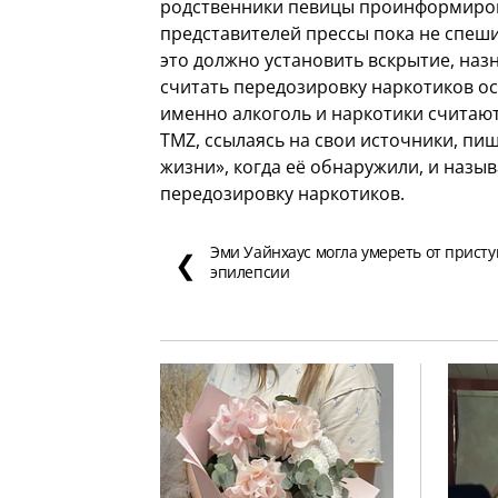
родственники певицы проинформирова
представителей прессы пока не спеш
это должно установить вскрытие, наз
считать передозировку наркотиков о
именно алкоголь и наркотики счита
TMZ, ссылаясь на свои источники, пи
жизни», когда её обнаружили, и назы
передозировку наркотиков.
Эми Уайнхаус могла умереть от присту
❮
эпилепсии