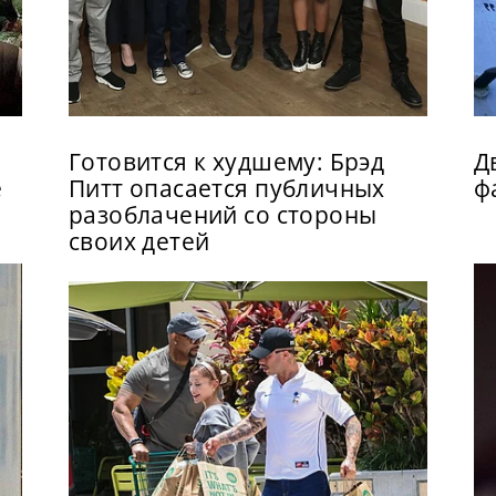
Готовится к худшему: Брэд
Д
е
Питт опасается публичных
ф
разоблачений со стороны
своих детей