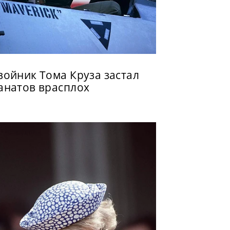
войник Тома Круза застал
анатов врасплох