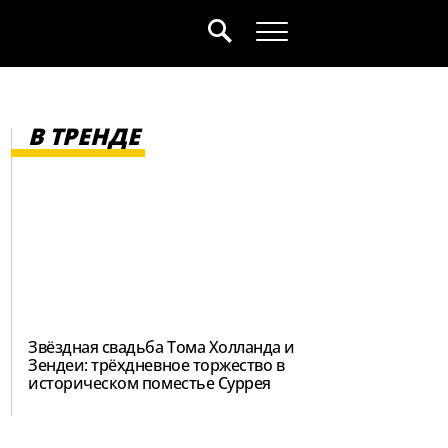
В ТРЕНДЕ
Звёздная свадьба Тома Холланда и
Зендеи: трёхдневное торжество в
историческом поместье Суррея