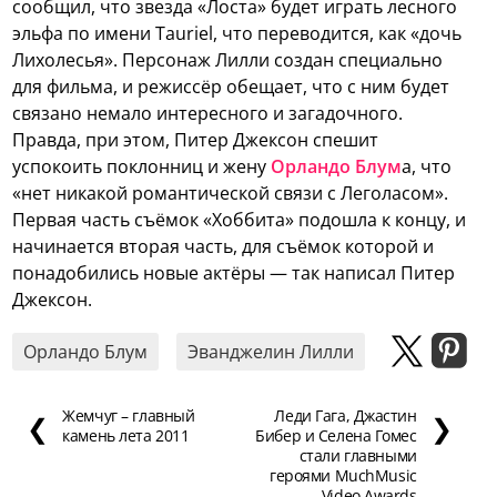
сообщил, что звезда «Лоста» будет играть лесного
эльфа по имени Tauriel, что переводится, как «дочь
Лихолесья». Персонаж Лилли создан специально
для фильма, и режиссёр обещает, что с ним будет
связано немало интересного и загадочного.
Правда, при этом, Питер Джексон спешит
успокоить поклонниц и жену
Орландо Блум
а, что
«нет никакой романтической связи с Леголасом».
Первая часть съёмок «Хоббита» подошла к концу, и
начинается вторая часть, для съёмок которой и
понадобились новые актёры — так написал Питер
Джексон.
Орландо Блум
Эванджелин Лилли
Жемчуг – главный
Леди Гага, Джастин
❮
❯
камень лета 2011
Бибер и Селена Гомес
стали главными
героями MuchMusic
Video Awards