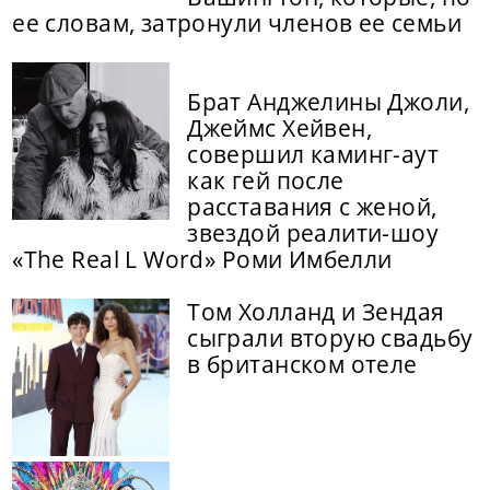
ее словам, затронули членов ее семьи
Брат Анджелины Джоли,
Джеймс Хейвен,
совершил каминг-аут
как гей после
расставания с женой,
звездой реалити-шоу
«The Real L Word» Роми Имбелли
Том Холланд и Зендая
сыграли вторую свадьбу
в британском отеле