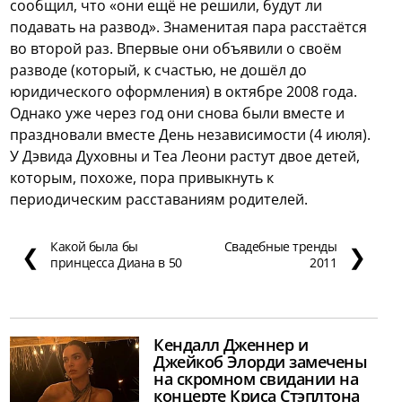
сообщил, что «они ещё не решили, будут ли
подавать на развод». Знаменитая пара расстаётся
во второй раз. Впервые они объявили о своём
разводе (который, к счастью, не дошёл до
юридического оформления) в октябре 2008 года.
Однако уже через год они снова были вместе и
праздновали вместе День независимости (4 июля).
У Дэвида Духовны и Теа Леони растут двое детей,
которым, похоже, пора привыкнуть к
периодическим расставаниям родителей.
Какой была бы
Свадебные тренды
❮
❯
принцесса Диана в 50
2011
Кендалл Дженнер и
Джейкоб Элорди замечены
на скромном свидании на
концерте Криса Стэплтона