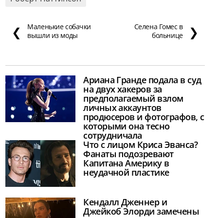
Маленькие собачки
Селена Гомес в
❮
❯
вышли из моды
больнице
Ариана Гранде подала в суд
на двух хакеров за
предполагаемый взлом
личных аккаунтов
продюсеров и фотографов, с
которыми она тесно
сотрудничала
Что с лицом Криса Эванса?
Фанаты подозревают
Капитана Америку в
неудачной пластике
Кендалл Дженнер и
Джейкоб Элорди замечены