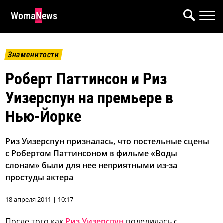
WomaNews
Знаменитости
Роберт Паттинсон и Риз
Уизерспун на премьере в
Нью-Йорке
Риз Уизерспун призналась, что постельные сцены
с Робертом Паттинсоном в фильме «Воды
слонам» были для нее неприятными из-за
простуды актера
18 апреля 2011 | 10:17
После того как
Риз Уизерспун
поделилась с