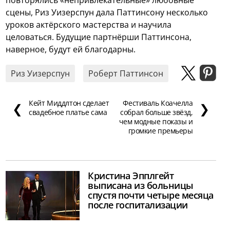
повторялись «непривлекательные» любовные
сцены, Риз Уизерспун дала Паттинсону несколько
уроков актёрского мастерства и научила
целоваться. Будущие партнёрши Паттинсона,
наверное, будут ей благодарны.
Риз Уизерспун
Роберт Паттинсон
Кейт Миддлтон сделает
Фестиваль Коачелла
❮
❯
свадебное платье сама
собрал больше звёзд,
чем модные показы и
громкие премьеры
Кристина Эпплгейт
выписана из больницы
спустя почти четыре месяца
после госпитализации