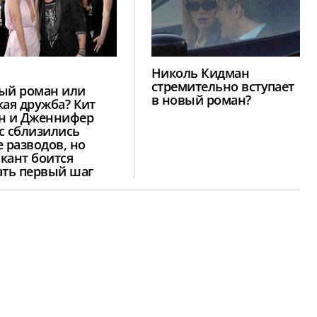
Николь Кидман
стремительно вступает
ый роман или
в новый роман?
кая дружба? Кит
н и Дженнифер
с сблизились
е разводов, но
кант боится
ать первый шаг