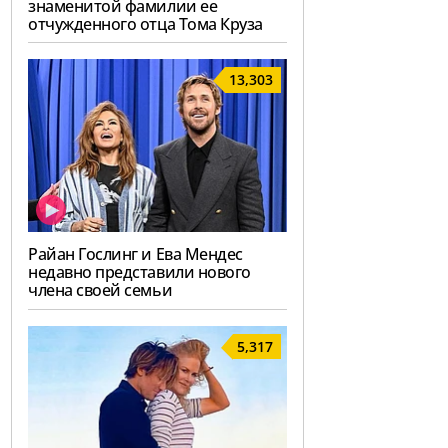
знаменитой фамилии ее
отчужденного отца Тома Круза
13,303
Райан Гослинг и Ева Мендес
недавно представили нового
члена своей семьи
5,317