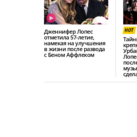
HOT
Дженнифер Лопес
отметила 57-летие,
Тайн
намекая на улучшения
креп
в жизни после развода
Урба
с Беном Аффлеком
Лопе
посл
музы
сдел