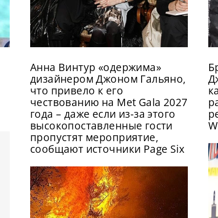
Анна Винтур «одержима»
Б
дизайнером Джоном Гальяно,
Д
что привело к его
к
чествованию на Met Gala 2027
р
года – даже если из-за этого
р
высокопоставленные гости
W
пропустят мероприятие,
сообщают источники Page Six