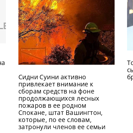
на
Т
с
Сидни Суини активно
б
привлекает внимание к
сборам средств на фоне
продолжающихся лесных
пожаров в ее родном
Спокане, штат Вашингтон,
которые, по ее словам,
затронули членов ее семьи