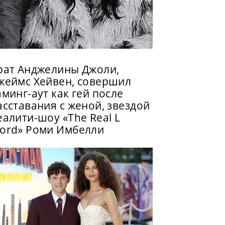
рат Анджелины Джоли,
жеймс Хейвен, совершил
аминг-аут как гей после
асставания с женой, звездой
еалити-шоу «The Real L
ord» Роми Имбелли