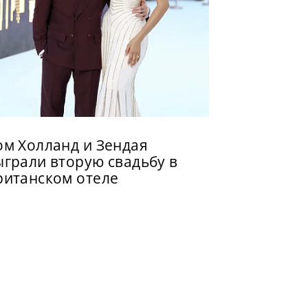
ом Холланд и Зендая
ыграли вторую свадьбу в
ританском отеле