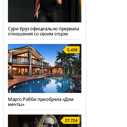
Сури Круз официально прервала
отношения со своим отцом
5,458
Марго Робби приобрела «Дом
мечты»
27,724