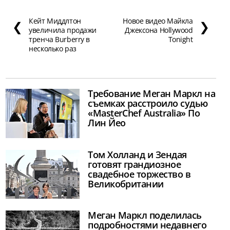
Кейт Миддлтон
Новое видео Майкла
❮
❯
увеличила продажи
Джексона Hollywood
тренча Burberry в
Tonight
несколько раз
Требование Меган Маркл на
съемках расстроило судью
«MasterChef Australia» По
Лин Йео
Том Холланд и Зендая
готовят грандиозное
свадебное торжество в
Великобритании
Меган Маркл поделилась
подробностями недавнего