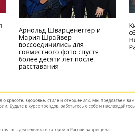
л
К
Арнольд Шварценеггер и
с
Мария Шрайвер
Н
воссоединились для
Р
совместного фото спустя
более десяти лет после
расставания
о красоте, здоровье, стиле и отношениях. Мы предлагаем вам 
и. Будьте в курсе трендов, заботьтесь о себе и наслаждайтес
orms Inc., деятельность которой в России запрещена