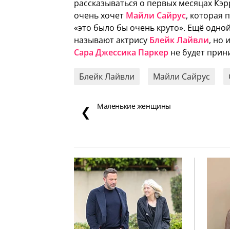
рассказываться о первых месяцах Кэ
очень хочет
Майли Сайрус
, которая 
«это было бы очень круто». Ещё одно
называют актрису
Блейк Лайвли
, но 
Сара Джессика Паркер
не будет прини
Блейк Лайвли
Майли Сайрус
Маленькие женщины
❮