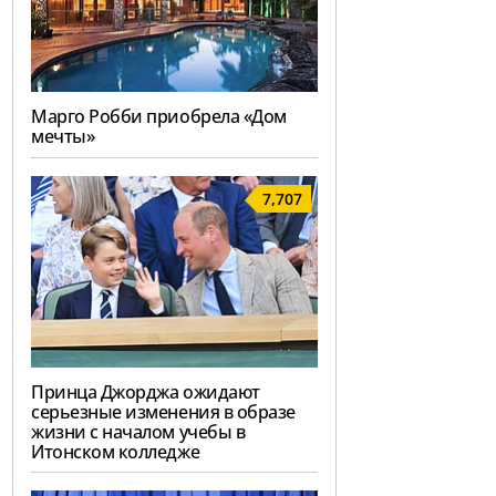
Марго Робби приобрела «Дом
мечты»
7,707
Принца Джорджа ожидают
серьезные изменения в образе
жизни с началом учебы в
Итонском колледже