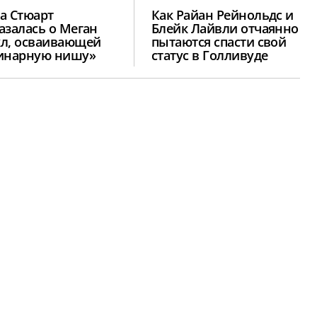
а Стюарт
Как Райан Рейнольдс и
азалась о Меган
Блейк Лайвли отчаянно
л, осваивающей
пытаются спасти свой
инарную нишу»
статус в Голливуде