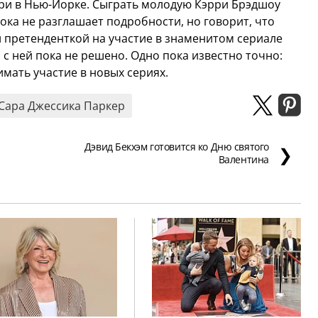
рри в Нью-Йорке. Сыграть молодую Кэрри Брэдшоу
пока не разглашает подробности, но говорит, что
й претенденткой на участие в знаменитом сериале
и с ней пока не решено. Одно пока известно точно:
мать участие в новых сериях.
Сара Джессика Паркер
Дэвид Бекхэм готовится ко Дню святого
❯
Валентина