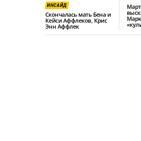
ИНСАЙД
Март
выск
Скончалась мать Бена и
Марк
Кейси Аффлеков, Крис
«кул
Энн Аффлек