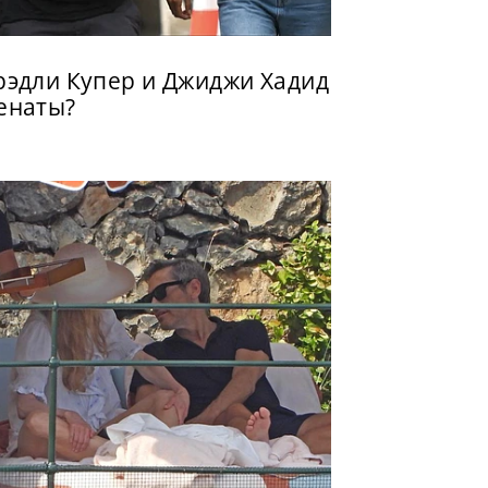
рэдли Купер и Джиджи Хадид
енаты?