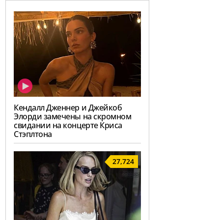
Кендалл Дженнер и Джейкоб
Элорди замечены на скромном
свидании на концерте Криса
Стэплтона
27,724