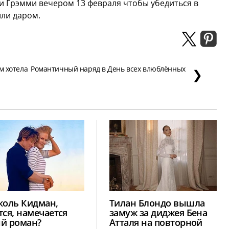
и Грэмми вечером 13 февраля чтобы убедиться в
шли даром.
м хотела
Романтичный наряд в День всех влюблённых
❯
коль Кидман,
Тилан Блондо вышла
тся, намечается
замуж за диджея Бена
й роман?
Атталя на повторной