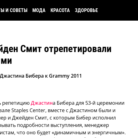
ТЫ И СОВЕТЫ
МОДА
КРАСОТА
ЗДОРОВЬЕ
йден Смит отрепетировали
мми
Джастина Бибера к Grammy 2011
ь репетицию
Джастин
а Бибера для 53-й церемонии
але Staples Center, вместе с Джастином были и
шер и Джейден Смит, с которым Бибер исполнил
крывать подробности выступления, менеджер
истам, что оно будет «динамичным и энергичным».