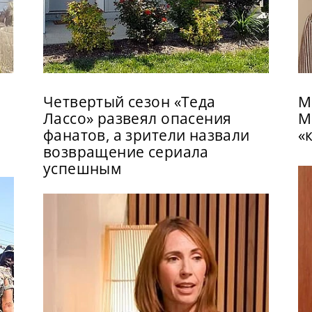
Четвертый сезон «Теда
М
Лассо» развеял опасения
М
фанатов, а зрители назвали
«
возвращение сериала
успешным