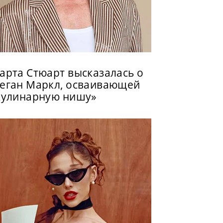
арта Стюарт высказалась о
еган Маркл, осваивающей
кулинарную нишу»