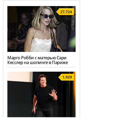
27,724
Марго Робби с матерью Сари
Кесслер на шопинге в Париже
1,929