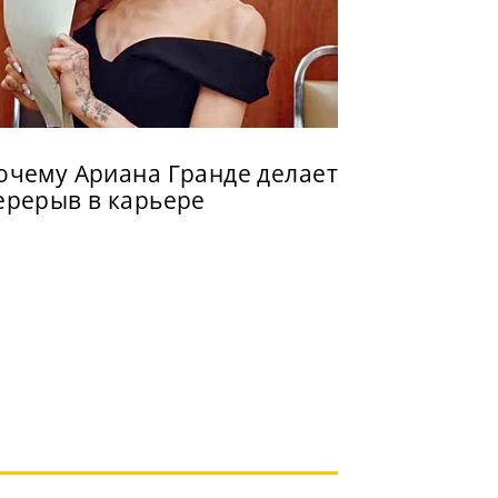
очему Ариана Гранде делает
ерерыв в карьере