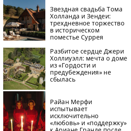
Звездная свадьба Тома
Холланда и Зендеи:
трехдневное торжество
в историческом
поместье Суррея
Разбитое сердце Джери
Холлиуэлл: мечта о доме
из «Гордости и
предубеждения» не
сбылась
Райан Мерфи
испытывает
исключительно
«любовь» и «поддержку»
к Ариане Гранде после