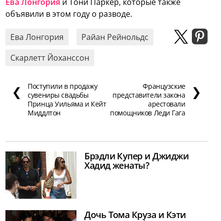
Ева Лонгория
и Тони Паркер, которые также
объявили в этом году о разводе.
Ева Лонгория
Райан Рейнольдс
Скарлетт Йоханссон
Поступили в продажу
Французские
❮
❯
сувениры свадьбы
представители закона
Принца Уильяма и Кейт
арестовали
Миддлтон
помощников Леди Гага
Брэдли Купер и Джиджи
Хадид женаты?
Дочь Тома Круза и Кэти