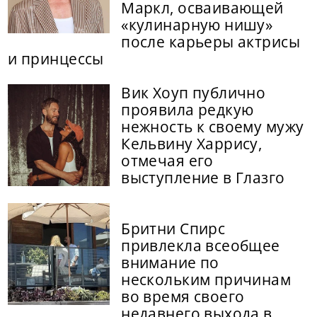
Маркл, осваивающей
«кулинарную нишу»
после карьеры актрисы
и принцессы
Вик Хоуп публично
проявила редкую
нежность к своему мужу
Кельвину Харрису,
отмечая его
выступление в Глазго
Бритни Спирс
привлекла всеобщее
внимание по
нескольким причинам
во время своего
недавнего выхода в