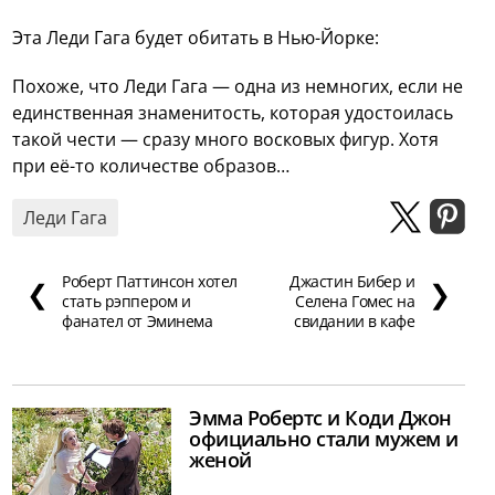
Эта Леди Гага будет обитать в Нью-Йорке:
Похоже, что Леди Гага — одна из немногих, если не
единственная знаменитость, которая удостоилась
такой чести — сразу много восковых фигур. Хотя
при её-то количестве образов…
Леди Гага
Роберт Паттинсон хотел
Джастин Бибер и
❮
❯
стать рэппером и
Селена Гомес на
фанател от Эминема
свидании в кафе
Эмма Робертс и Коди Джон
официально стали мужем и
женой