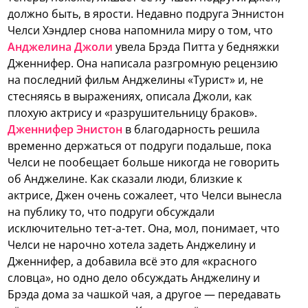
должно быть, в ярости.
Недавно подруга Эннистон
Челси Хэндлер снова напомнила миру о том, что
Анджелина Джоли
увела Брэда Питта у бедняжки
Дженнифер. Она написала разгромную рецензию
на последний фильм Анджелины «Турист» и, не
стесняясь в выражениях, описала Джоли, как
плохую актрису и «разрушительницу браков».
Дженнифер Энистон
в благодарность решила
временно держаться от подруги подальше, пока
Челси не пообещает больше никогда не говорить
об Анджелине. Как сказали люди, близкие к
актрисе, Джен очень сожалеет, что Челси вынесла
на публику то, что подруги обсуждали
исключительно тет-а-тет. Она, мол, понимает, что
Челси не нарочно хотела задеть Анджелину и
Дженнифер, а добавила всё это для «красного
словца», но одно дело обсуждать Анджелину и
Брэда дома за чашкой чая, а другое — передавать