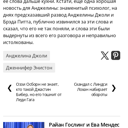
её слова дальше кухни. Кстати, ещё одна хорошая
новость для Анджелины: знаменитый психолог, на
днях предсказавший развод Анджелины Джоли и
Брэда Питта, публично извинился за эти слова и
сказал, что его не так поняли, и слова эти были
выдернуты из всего его разговора и неправильно
истолкованы.
Анджелина Джоли
Дженнифер Энистон
Оззи Осборн не знает,
Скандал с Линдси
❮
❯
кто такой Джастин
Лохан набирает
Бибер, но его тошнит от
обороты
Леди Гага
Райан Гослинг и Ева Мендес