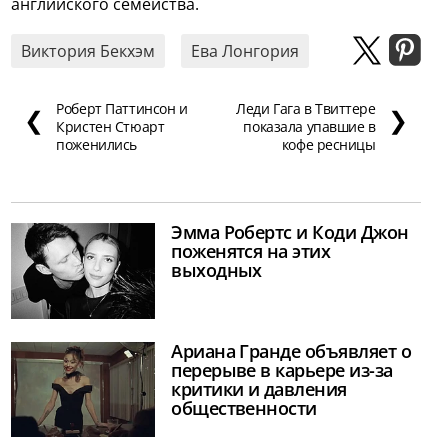
английского семейства.
Виктория Бекхэм
Ева Лонгория
Роберт Паттинсон и
Леди Гага в Твиттере
❮
❯
Кристен Стюарт
показала упавшие в
поженились
кофе ресницы
Эмма Робертс и Коди Джон
поженятся на этих
выходных
Ариана Гранде объявляет о
перерыве в карьере из-за
критики и давления
общественности