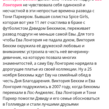
Лонгория
не чувствовала себя одинокой и
несчастной в эти непростые времена развода с
Тони Паркером.
Бывшая солистка Spice Girls,
которая вот уже 11 лет счастлива в браке с
футболистом Дэвидом Бекхэмом, переживает
развод подруги не меньше самой Евы. Для того
чтобы Ева Лонгория не падала духом, Виктория
Бекхэм окружила её дружеской любовью и
вниманием: устроила в честь неё вечеринку-
девичник, на которую позвала многих
знаменитостей, а саму Еву Лонгорию нарядила в
дорогущее платье из своей коллекции. Ну а 25
ноября Бекхэмы ждут Еву на семейный обед в
честь Дня Благодарения. Виктория Бекхэм и Ева
Лонгория подружились в 2007 году, когда Бекхэмы
переехали в Лос-Анджелес. Ева Лонгория и Тони
Паркер помогли Дэвиду и его семье обосноваться
в Голливуде и стали лучшими друзьями