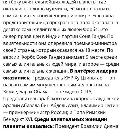
пятёрку влиятельнейших людей планеты, где
оказались сплошь мужчины, её можно назвать
самой влиятельной женщиной в мире. Ещё одна
представительница прекрасного пола оказалась в
десятке самых влиятельных людей Форбс. Это
лидер правящей в Индии партии Соня Ганди. По
влиятельности она опередила премьер-министра
своей страны, который оказался на 18 месте. По
версии Форбс Соня Ганди занимает 9 месте среди
самых влиятельных людей мира, и второе — среди
самых влиятельных женщин.
В пятёрке лидеров
оказались
: Председатель КНР Ху Цзиньтао — он
назван самым могущественным человеком на
Земле; Барак Обама — президент США;
Представитель арабского мира король Саудовской
Аравии Абдалла бин Абдель Азиз; Владимир Путин
— премьер-министр России; и Папа Римский
Бенедикт XVI.
Среди влиятельных женщин
планеты оказались:
Президент Бразилии Дилма