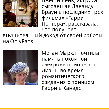
Джесси Кейв, актриса,
сыгравшая Лаванду
Браун в последних трех
фильмах «Гарри
Поттера», рассказала,
что получает
внушительный доход от своей работы
на OnlyFans
Меган Маркл почтила
память покойной
свекрови принцессы
Дианы во время
романтического
свидания с принцем
Гарри в Канаде