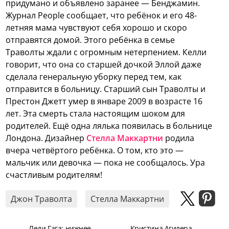
придумано и объявлено заранее — Бенджамин.
Журнал People сообщает, что ребёнок и его 48-
летняя мама чувствуют себя хорошо и скоро
отправятся домой. Этого ребёнка в семье
Траволты ждали с огромным нетерпением. Келли
говорит, что она со старшей дочкой Эллой даже
сделала генеральную уборку перед тем, как
отправится в больницу. Старший сын Траволты и
Престон Джетт умер в январе 2009 в возрасте 16
лет. Эта смерть стала настоящим шоком для
родителей. Ещё одна лялька появилась в больнице
Лондона. Дизайнер
Стелла Маккартни
родила
вчера четвёртого ребёнка. О том, кто это —
мальчик или девочка — пока не сообщалось. Ура
счастливым родителям!
Джон Траволта
Стелла Маккартни
Леди Гага: нижнее
Кристина Агилера