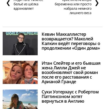
❮
❯
бельё из шёлка
беременна или просто
вдохновляет
набрала немного
лишнего веса
Кевин Маккаллистер
возвращается? Маколей
Калкин ведёт переговоры о
продолжении «Один дома»
Итан Слейтер и его бывшая
жена Лилли Джей не
возобновляют свой роман
после его расставания с
Арианой Гранде
Суки Уотерхаус с Робертом
Паттинсоном хотят
вернуться в Англию