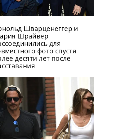
рнольд Шварценеггер и
ария Шрайвер
оссоединились для
овместного фото спустя
олее десяти лет после
асставания