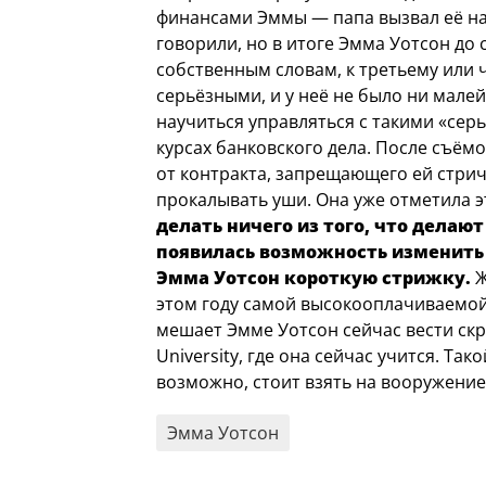
финансами Эммы — папа вызвал её на 
говорили, но в итоге Эмма Уотсон до 
собственным словам, к третьему или 
серьёзными, и у неё не было ни мале
научиться управляться с такими «сер
курсах банковского дела. После съём
от контракта, запрещающего ей стрич
прокалывать уши. Она уже отметила э
делать ничего из того, что делаю
появилась возможность изменить 
Эмма Уотсон короткую стрижку.
Ж
этом году самой высокооплачиваемой
мешает Эмме Уотсон сейчас вести ск
University, где она сейчас учится. Та
возможно, стоит взять на вооружени
Эмма Уотсон