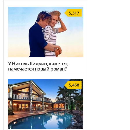
5,317
У Николь Кидман, кажется,
намечается новый роман?
5,458