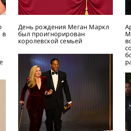
о
День рождения Меган Маркл
А
 в
был проигнорирован
М
королевской семьей
в
с
б
е
р