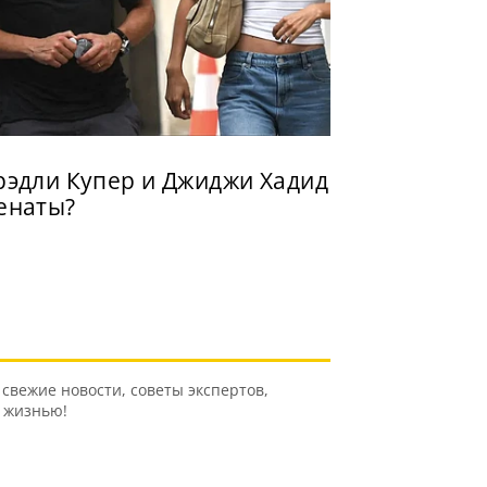
рэдли Купер и Джиджи Хадид
енаты?
свежие новости, советы экспертов,
ь жизнью!