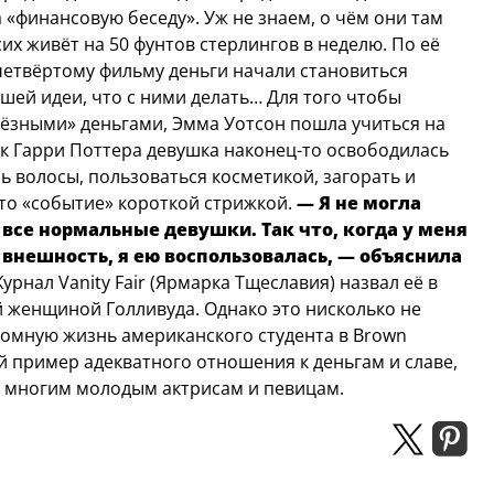
«финансовую беседу». Уж не знаем, о чём они там
сих живёт на 50 фунтов стерлингов в неделю. По её
четвёртому фильму деньги начали становиться
йшей идеи, что с ними делать… Для того чтобы
ьёзными» деньгами, Эмма Уотсон пошла учиться на
ок Гарри Поттера девушка наконец-то освободилась
ь волосы, пользоваться косметикой, загорать и
то «событие» короткой стрижкой.
— Я не могла
т все нормальные девушки. Так что, когда у меня
внешность, я ею воспользовалась, — объяснила
урнал Vanity Fair (Ярмарка Тщеславия) назвал её в
 женщиной Голливуда. Однако это нисколько не
ромную жизнь американского студента в Brown
кой пример адекватного отношения к деньгам и славе,
е многим молодым актрисам и певицам.