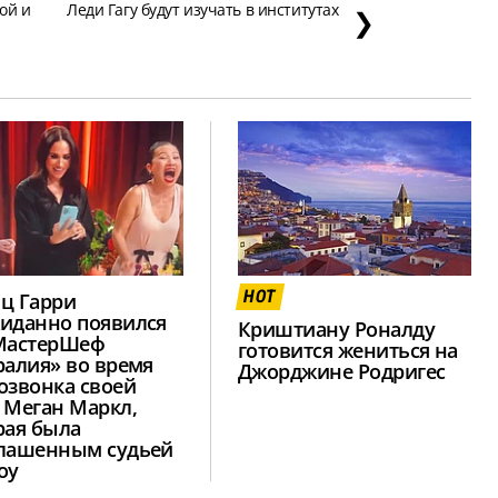
ой и
Леди Гагу будут изучать в институтах
❯
HOT
ц Гарри
иданно появился
Криштиану Роналду
МастерШеф
готовится жениться на
ралия» во время
Джорджине Родригес
озвонка своей
 Меган Маркл,
рая была
лашенным судьей
оу