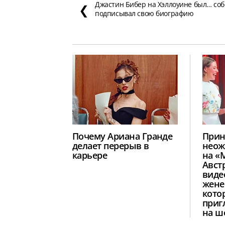
Джастин Бибер на Хэллоуине был… соб
❮
подписывал свою биографию
Почему Ариана Гранде
Прин
делает перерыв в
неож
карьере
на «
Авст
виде
жене
кото
приг
на ш