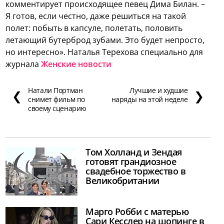
комментирует происходящее певец Дима Билан. –
Я готов, если честно, даже решиться на такой
полет: побыть в капсуле, полетать, половить
летающий бутерброд зубами. Это будет непросто,
но интересно». Наталья Терехова специально для
журнала
Женские новости
Натали Портман
Лучшие и худшие
❮
❯
снимет фильм по
наряды на этой неделе
своему сценарию
Том Холланд и Зендая
готовят грандиозное
свадебное торжество в
Великобритании
Марго Робби с матерью
Сари Кесслер на шопинге в