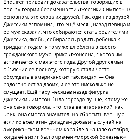
Enquirer приводит доказательства, говорящие в
пользу теории беременности Джессики Симпсон. В
основном, это слова их друзей. Так, один из друзей
Джессики вспомнил, что ещё месяц назад певица и
её муж сказали, что собираются стать родителями.
Джессика, якобы, собиралась родить ребёнка к
тридцати годам, к тому же влюблена в своего
гражданского мужа Эрика Джонсона, с которым
встречается с мая этого года. Другой друг семьи
объяснил её полноту, которую стали часто
обсуждать в американских таблоидах: — Она
радостно ест за двоих, и её это нисколько не
смущает. Ещё пару месяцев назад фигурка
Джессики Симпсон была гораздо лучше, к тому же
она сама говорила, что, став вегетарианкой, как
Эрик, она смогла значительно сбросить вес. Ну а
если ко всем этим догадкам добавить случай на
американском военном корабле в начале октября,
когда её визит был омрачён «морской болезнью»