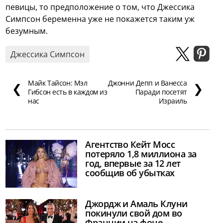
певицы, то предположение о том, что Джессика
Симпсон беременна уже не покажется таким уж
безумным.
Джессика Симпсон
Майк Тайсон: Мэл
Джонни Депп и Ванесса
❮
❯
Гибсон есть в каждом из
Паради посетят
нас
Израиль
Агентство Кейт Мосс
потеряло 1,8 миллиона за
год, впервые за 12 лет
сообщив об убытках
Джордж и Амаль Клуни
покинули свой дом во
Франции на фоне