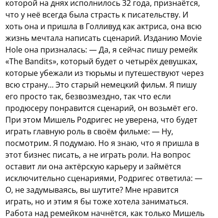
которой на днях исполнилось 32 года, признаётся,
что у неё всегда была страсть к писательству. И
хоть она и пришла в Голливуд как актриса, она всю
жизнь мечтала написать сценарий. Изданию Movie
Hole она призналась: — Да, я сейчас пишу ремейк
«The Bandits», который будет о четырёх девушках,
которые убежали из тюрьмы и путешествуют через
всю страну… Это старый немецкий фильм. Я пишу
его просто так, безвозмездно, так что если
продюсеру понравится сценарий, он возьмёт его.
При этом Мишель Родригес не уверена, что будет
играть главную роль в своём фильме: — Ну,
посмотрим. Я подумаю. Но я знаю, что я пришла в
этот бизнес писать, а не играть роли. На вопрос
оставит ли она актёрскую карьеру и займётся
исключительно сценариями, Родригес ответила: —
О, не задумываясь, вы шутите? Мне нравится
играть, но и этим я бы тоже хотела заниматься.
Работа над ремейком начнётся, как только Мишель